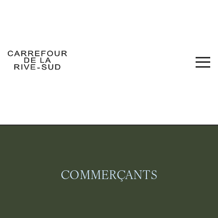
Skip
to
content
Carrefour de la Rive-Sud
COMMERCES
PROMOS
EMPLOIS
NOUVELLES
ENGLISH
NOUS JOINDRE
COMMERÇANTS