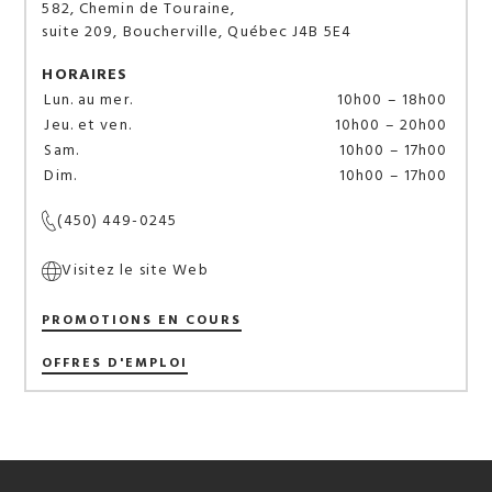
Local à louer
582, Chemin de Touraine,
suite 209, Boucherville, Québec J4B 5E4
Maison & décoration intérieure
HORAIRES
Lun. au mer.
10h00 – 18h00
Mode
Jeu. et ven.
10h00 – 20h00
Sam.
10h00 – 17h00
Dim.
10h00 – 17h00
Musique et électronique
(450) 449-0245
Restaurants
Visitez le site Web
Santé & beauté
PROMOTIONS EN COURS
OFFRES D'EMPLOI
Services
Sports & loisirs