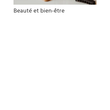
Beauté et bien-être
Prenez un moment pour vous au Carrefour de la Rive-
Sud. Explorez des essentiels qui font du bien et qui
illuminent le quotidien.
VOIR LES BOUTIQUES
VOS MARQUES PRÉFÉRÉES SONT ICI