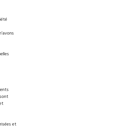
iété
 n’avons
elles
ments
 sont
et
risées et