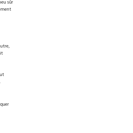
peu sûr
lement
utre,
it
out
.
iquer