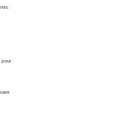
ntes :
n pour
saire