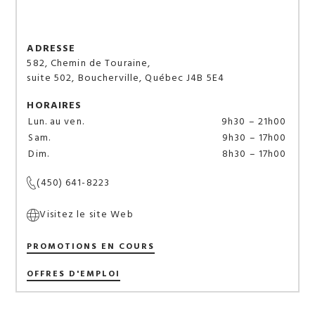
Local à louer
Maison & décoration intérieure
ADRESSE
582, Chemin de Touraine,
suite 502, Boucherville, Québec J4B 5E4
Mode
HORAIRES
Lun. au ven.
9h30 – 21h00
Musique et électronique
Sam.
9h30 – 17h00
Dim.
8h30 – 17h00
Restaurants
(450) 641-8223
Santé & beauté
Visitez le site Web
Services
PROMOTIONS EN COURS
OFFRES D'EMPLOI
Sports & loisirs